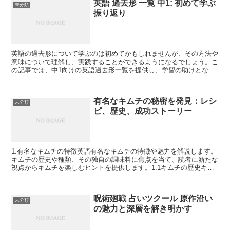
英語 過去形 一覧 中1: 初めて学ぶ
未分類
振り返り
英語の過去形について学ぶのは初めてかもしれませんが、その方法や
意味について理解し、実践することができるようになるでしょう。こ
の記事では、中1向けの英語過去形一覧を提供し、学習の助けとなる
情報をお届けします。さらに、実際に過去形を使ってどのよ...
有名なキムチの秘密を発見：レシ
未分類
ピ、歴史、成功ストーリー
1.有名なキムチの特徴英語有名なキムチの特徴や魅力を解説します。
キムチの歴史や種類、その独自の調味料に焦点を当て、読者に新たな
視点からキムチを楽しむヒントを提供します。1.1キムチの歴史キム
チの起源や歴史的な背景を掘り下げ、それがいかに有名...
呪術廻戦 占いツクール 原作沿い
未分類
の魅力と深層を解き明かす