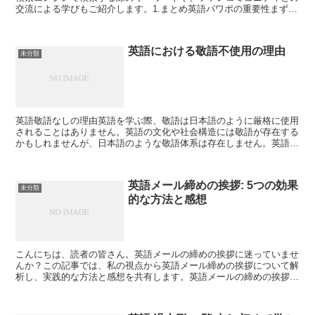
交流による学びもご紹介します。1.まとめ英語パワポの重要性まず
は、英語パワポのまとめの重要性について解説します。検索...
英語における敬語不使用の理由
未分類
英語敬語なしの理由英語を学ぶ際、敬語は日本語のように厳格に使用
されることはありません。英語の文化や社会構造には敬語が存在する
かもしれませんが、日本語のような敬語体系は存在しません。英語で
はコミュニケーションがより直接的で、敬語を使用しないこ...
英語メール締めの挨拶: 5つの効果
未分類
的な方法と感想
こんにちは、読者の皆さん。英語メールの締めの挨拶に迷っていませ
んか？この記事では、私の視点から英語メール締めの挨拶について解
析し、実践的な方法と感想を共有します。英語メールの締めの挨拶は
コミュニケーションの一環であり、効果的な方法を知ること...