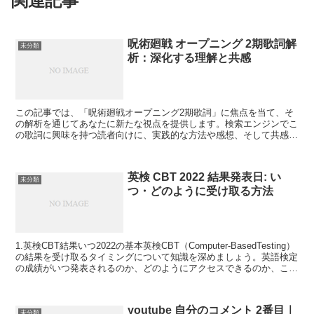
関連記事
呪術廻戦 オープニング 2期歌詞解
未分類
析：深化する理解と共感
この記事では、「呪術廻戦オープニング2期歌詞」に焦点を当て、そ
の解析を通じてあなたに新たな視点を提供します。検索エンジンでこ
の歌詞に興味を持つ読者向けに、実践的な方法や感想、そして共感を
呼び起こす情報をお届けします。さあ、一緒に深化する歌詞...
英検 CBT 2022 結果発表日: い
未分類
つ・どのように受け取る方法
1.英検CBT結果いつ2022の基本英検CBT（Computer-BasedTesting）
の結果を受け取るタイミングについて知識を深めましょう。英語検定
の成績がいつ発表されるのか、どのようにアクセスできるのか、この
記事では詳しく説明します...
youtube 自分のコメント 2番目｜
未分類