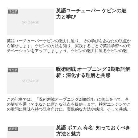
英語ユーチューバー ケビンの魅
未分類
力と学び
英語ユーチューバーケビンの魅力に迫り、その学びをあなたの視点か
ら解析します。ケビンの方法を知り、実践することで英語学習へのモ
チベーションをアップしましょう。ケビンの魅力に迫るケビンの魅力
には何があるのでしょうか。その独自のスタイルやアプロー...
呪術廻戦 オープニング 2期歌詞解
未分類
析：深化する理解と共感
この記事では、「呪術廻戦オープニング2期歌詞」に焦点を当て、そ
の解析を通じてあなたに新たな視点を提供します。検索エンジンでこ
の歌詞に興味を持つ読者向けに、実践的な方法や感想、そして共感を
呼び起こす情報をお届けします。さあ、一緒に深化する歌詞...
英語 ポエム 有名: 知っておくべき
未分類
方法と魅力