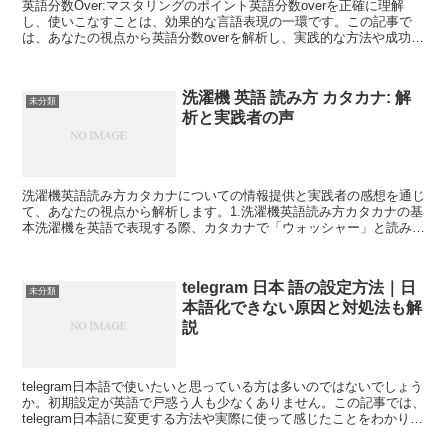
英語分数Over:マスタリングのポイント英語分数overを正確に理解
し、使いこなすことは、効果的な言語表現の一環です。この記事で
は、あなたの視点から英語分数overを解析し、実践的な方法や成功の
ポイントを提供します。自信を持って言語スキルを...
洗濯機 英語 読み方 カタカナ: 解
未分類
析と実践者の声
洗濯機英語読み方カタカナについての情報提供と実践者の感想を通じ
て、あなたの視点から解析します。1.洗濯機英語読み方カタカナの基
本洗濯機を英語で表現する際、カタカナで「ウォッシャー」と読みま
す。1.1検索ユーザーの悩みに共感洗濯機英語読み方カ...
telegram 日本 語の設定方法｜日
未分類
本語化できない原因と対処法も解
説
telegram日本語で使いたいと思っている方は多いのではないでしょう
か。初期設定が英語で戸惑う人も少なくありません。この記事では、
telegram日本語に変更する方法や実際に使って感じたことをわかりや
すく解説します。telegram日本語...